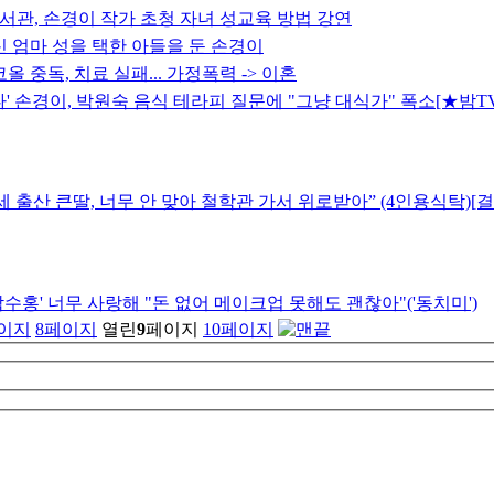
관, 손경이 작가 초청 자녀 성교육 방법 강연
신 엄마 성을 택한 아들을 둔 손경이
올 중독, 치료 실패... 가정폭력 -> 이혼
다' 손경이, 박원숙 음식 테라피 질문에 "그냥 대식가" 폭소[★밤TV
1세 출산 큰딸, 너무 안 맞아 철학관 가서 위로받아” (4인용식탁)[
박수홍' 너무 사랑해 "돈 없어 메이크업 못해도 괜찮아"('동치미')
이지
8
페이지
열린
9
페이지
10
페이지