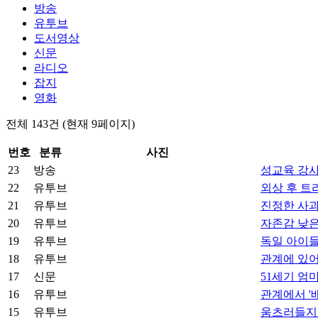
방송
유투브
도서영상
신문
라디오
잡지
영화
전체 143건
(현재 9페이지)
번호
분류
사진
23
방송
성교육 강사
22
유투브
외상 후 트
21
유투브
진정한 사
20
유투브
자존감 낮은
19
유투브
독일 아이들
18
유투브
관계에 있어
17
신문
51세기 엄
16
유투브
관계에서 '배
15
유투브
움츠러들지 