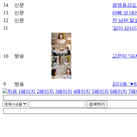
14
신문
광영용강도서
13
신문
아빠 성 대
12
신문
전 남편 알코
11
'같이 삽시
방송
고은미 “4
10
9
방송
김다예, '♥
1
페이지
2
페이지
3
페이지
4
페이지
5
페이지
6
페이지
7
페
검색하기