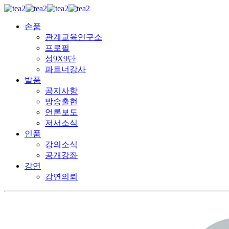
손품
관계교육연구소
프로필
성9X9단
파트너강사
발품
공지사항
방송출현
언론보도
저서소식
인품
강의소식
공개강좌
강연
강연의뢰