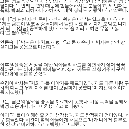
그는 "성교육 강사이자 상담사라 제가 가장 많이 상담하는 건 성 상
담이다. 두 번째는 관계 때문에 힘들어하시는 분들이고, 세 번째는
폭력, 범죄의 피해자나 가해자에 대한 상담도 진행한다"고 말했다.
이어 "성 관련 사건, 폭력 사건의 원인은 대부분 알코올이다"라며
"저는 남편이 알코올 중독이라서 남편 치료를 하다가 모임도 나가
게 되고, (상담) 공부하게 됐다. 저도 '술'이라고 하면 무섭고 싫
다"고 털어놨다.
안문숙이 "남편은 다 치료가 됐냐"고 묻자 손경이 박사는 잠깐 망
설이고는 웃음으로 대신했다.
이후 박원숙은 세상을 떠난 외아들의 사고를 직면하기 싫어 꾹꾹
참아왔다는 이야기를 털어놓으며, 생전 아들을 잘 챙겨주지 못한
미안함에 눈물을 쏟았다.
손경이 박사는 "저희 아들 이야기를 해드리겠다. 저도 다른 사람 구
하러 다니고 우리 아이를 많이 보살피지 못했다"며 자신의 이야기
를 시작했다.
그는 "남편의 알코올 중독을 치료하지 못했다. 가정 폭력을 당해서
법정 소송까지 가서 이혼했다"고 털어놨다.
이어 "아들이 이해해줄 거라 생각했다. 저도 빵점짜리 엄마였다. 너
무 힘들었다. 시간이 흘러 아들에게 처음으로 '내가 너에게 함부로
한 것 같고 미안하다'고 고백했다"고 말했다.