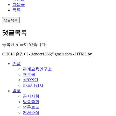
다음글
목록
댓글목록
댓글목록
등록된 댓글이 없습니다.
© 2018 손경이 - gender1366@gmail.com - HTML by
손품
관계교육연구소
프로필
성9X9단
파트너강사
발품
공지사항
방송출현
언론보도
저서소식