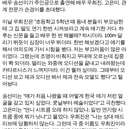
배우 송선미가 주인공으로 출연해 배우 우희진, 고은미, 관
계 전문가 손경이를 초대했다.
이날 우희진은 "초등학교 5학년 때 동네 분들이 부모님한
테 그 집 딸도 연기 한번 시켜보라고 계속 얘기한 거다. 하
루는 신문을 들고 배우 한 번 해볼래? 하시더라. 100m 달
리기 뛰듯이 심장이 너무 뛰더라. 한번 해보겠다고 얘기를
해서 여의도에 가서 시험을 봤다. 저는 부끄러움이 많은 아
이였다. 그랬는데 조명이 비춰지고 무대에 오르는데 집중
이 쫙 되더라. 떨리는 와중에 오디션을 끝내고 내려왔는데
카타르시스가 느껴지더라. 이건 뭘까 싶더라. 그때부터 오
디션 보고 제과 오디션 봐서 제과 전속 모델도 했다"고 털
어놨다.
송선미는 "얘가 처음 나왔을 때 어떻게 한국 애가 저런 얼
굴을 갖고 있지 싶었다. 콧날부터 예술이었다"고 극찬했다.
고은미는 "언니 시트콤 오래 하지 않았나. 일반 연기랑 시
트콤 중에 뭐가 낫냐"고 물었다. 우희진은 "나는 상대 애드
리브에 당황하지 않는다. 그런데 극 중 이름도 우희진이라