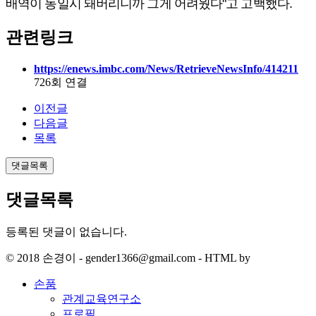
배역이 동일시 돼버리니까 그게 어려웠다"고 고백했다.
관련링크
https://enews.imbc.com/News/RetrieveNewsInfo/414211
726회 연결
이전글
다음글
목록
댓글목록
댓글목록
등록된 댓글이 없습니다.
© 2018 손경이 - gender1366@gmail.com - HTML by
손품
관계교육연구소
프로필