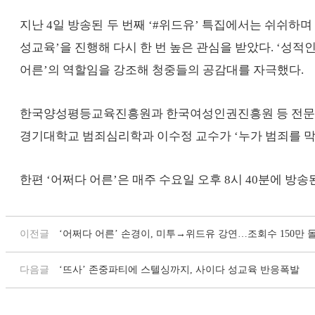
지난 4일 방송된 두 번째 ‘#위드유’ 특집에서는 쉬쉬하
성교육’을 진행해 다시 한 번 높은 관심을 받았다. ‘성적
어른’의 역할임을 강조해 청중들의 공감대를 자극했다.
한국양성평등교육진흥원과 한국여성인권진흥원 등 전문기관의
경기대학교 범죄심리학과 이수정 교수가 ‘누가 범죄를 막
한편 ‘어쩌다 어른’은 매주 수요일 오후 8시 40분에 방송
이전글
‘어쩌다 어른’ 손경이, 미투→위드유 강연…조회수 150만 
다음글
‘뜨사’ 존중파티에 스텔싱까지, 사이다 성교육 반응폭발