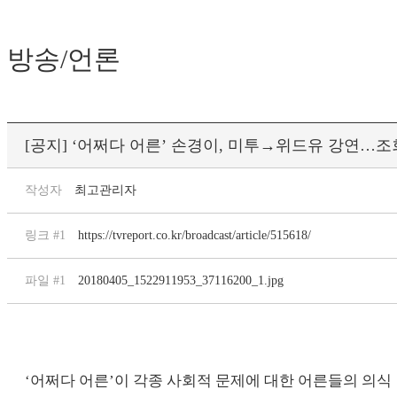
방송/언론
[공지] ‘어쩌다 어른’ 손경이, 미투→위드유 강연…조회
작성자
최고관리자
링크 #1
https://tvreport.co.kr/broadcast/article/515618/
파일 #1
20180405_1522911953_37116200_1.jpg
‘어쩌다 어른’이 각종 사회적 문제에 대한 어른들의 의식