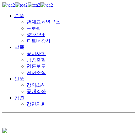
손품
관계교육연구소
프로필
성9X9단
파트너강사
발품
공지사항
방송출현
언론보도
저서소식
인품
강의소식
공개강좌
강연
강연의뢰