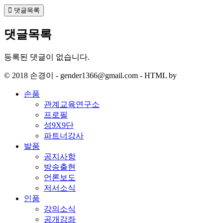
댓글목록
댓글목록
등록된 댓글이 없습니다.
© 2018 손경이 - gender1366@gmail.com - HTML by
손품
관계교육연구소
프로필
성9X9단
파트너강사
발품
공지사항
방송출현
언론보도
저서소식
인품
강의소식
공개강좌