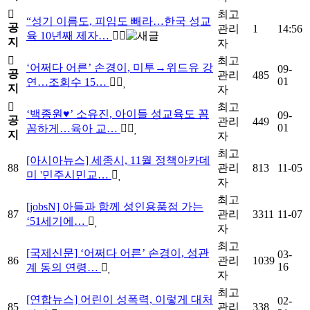
최고
“성기 이름도, 피임도 빼라…한국 성교
공
관리
1
14:56
육 10년째 제자…
지
자
최고
‘어쩌다 어른’ 손경이, 미투→위드유 강
09-
공
관리
485
01
연…조회수 15…
지
자
최고
‘백종원♥’ 소유진, 아이들 성교육도 꼼
09-
공
관리
449
01
꼼하게…육아 교…
지
자
최고
[아시아뉴스] 세종시, 11월 정책아카데
88
관리
813
11-05
미 '민주시민교…
자
최고
[jobsN] 아들과 함께 성인용품점 가는
87
관리
3311
11-07
‘51세기에…
자
최고
[국제신문] ‘어쩌다 어른’ 손경이, 성관
03-
86
관리
1039
16
계 동의 연령…
자
최고
[연합뉴스] 어린이 성폭력, 이렇게 대처
02-
85
관리
338