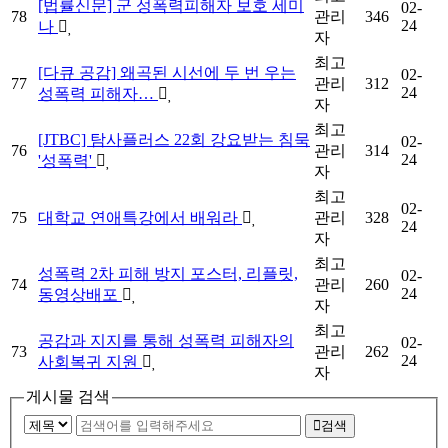
[법률신문] 군 성폭력피해자 보호 세미
02-
78
관리
346
24
나
자
최고
[다큐 공감] 왜곡된 시선에 두 번 우는
02-
77
관리
312
24
성폭력 피해자…
자
최고
[JTBC] 탐사플러스 22회 강요받는 침묵
02-
76
관리
314
24
'성폭력'
자
최고
02-
75
대학교 연애특강에서 배워라
관리
328
24
자
최고
성폭력 2차 피해 방지 포스터, 리플릿,
02-
74
관리
260
24
동영상배포
자
최고
공감과 지지를 통해 성폭력 피해자의
02-
73
관리
262
24
사회복귀 지원
자
게시물 검색
검색