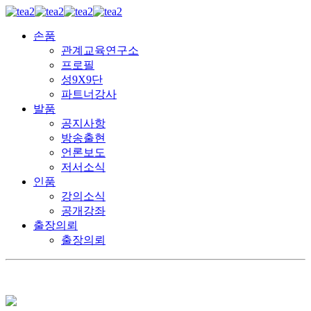
손품
관계교육연구소
프로필
성9X9단
파트너강사
발품
공지사항
방송출현
언론보도
저서소식
인품
강의소식
공개강좌
출장의뢰
출장의뢰