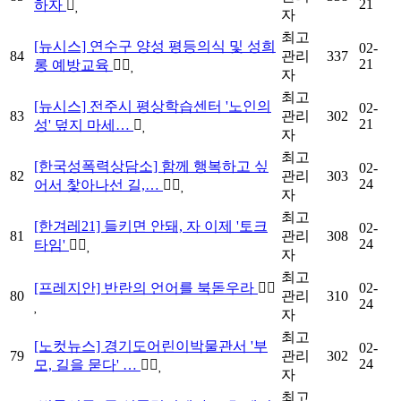
21
하자
자
최고
[뉴시스] 연수구 양성 평등의식 및 성희
02-
84
관리
337
21
롱 예방교육
자
최고
[뉴시스] 전주시 평상학습센터 '노인의
02-
83
관리
302
21
성' 덮지 마세…
자
최고
[한국성폭력상담소] 함께 행복하고 싶
02-
82
관리
303
24
어서 찿아나선 길,…
자
최고
[한겨레21] 들키면 안돼, 자 이제 '토크
02-
81
관리
308
24
타임'
자
최고
[프레지안] 반란의 언어를 북돋우라
02-
80
관리
310
24
자
최고
[노컷뉴스] 경기도어린이박물관서 '부
02-
79
관리
302
24
모, 길을 묻다' …
자
최고