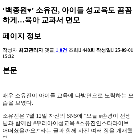
‘백종원♥’ 소유진, 아이들 성교육도 꼼꼼
하게…육아 교과서 면모
페이지 정보
작성자
최고관리자
댓글
0건
조회
448회
작성일
25-09-01
15:32
본문
배우 소유진이 아이들 교육에 다방면으로 노력하는 모
습을 보였다.
소유진은 7월 12일 자신의 SNS에 "오늘 #손경이 선생
님과 함께한 #우리아이성교육 #소유진인스타라이브
어떠셨을까요?"라는 글과 함께 사진 여러 장을 게재했
다.