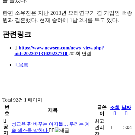
을 끌었다.
한편 소유진은 지난 2013년 요리연구가 겸 기업인 백종
원과 결혼했다. 현재 슬하에 1남 2녀를 두고 있다.
관련링크
https://www.newsen.com/news_view.php?
uid=202207131029237710
205회 연결
목록
Total 92건
1 페이지
번
글쓴
조회
날짜
제목
호
이
최고
성교육 판 바꾸는 여자들… 우리는 계
공
관리
1
15:04
속 섹스를 말한다
지
자