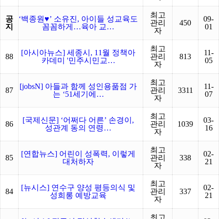
최고
공
‘백종원♥’ 소유진, 아이들 성교육도
09-
관리
450
지
꼼꼼하게…육아 교…
01
자
최고
[아시아뉴스] 세종시, 11월 정책아
11-
88
관리
813
카데미 '민주시민교…
05
자
최고
[jobsN] 아들과 함께 성인용품점 가
11-
87
관리
3311
는 ‘51세기에…
07
자
최고
[국제신문] ‘어쩌다 어른’ 손경이,
03-
86
관리
1039
성관계 동의 연령…
16
자
최고
[연합뉴스] 어린이 성폭력, 이렇게
02-
85
관리
338
대처하자
21
자
최고
[뉴시스] 연수구 양성 평등의식 및
02-
84
관리
337
성희롱 예방교육
21
자
최고