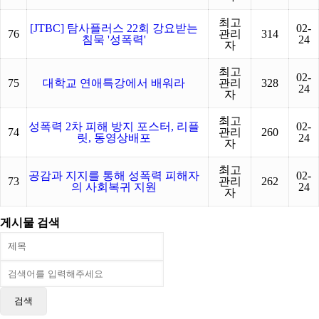
최고
[JTBC] 탐사플러스 22회 강요받는
02-
76
관리
314
침묵 '성폭력'
24
자
최고
02-
75
대학교 연애특강에서 배워라
관리
328
24
자
최고
성폭력 2차 피해 방지 포스터, 리플
02-
74
관리
260
릿, 동영상배포
24
자
최고
공감과 지지를 통해 성폭력 피해자
02-
73
관리
262
의 사회복귀 지원
24
자
게시물 검색
검색