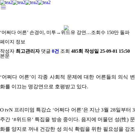
‘어쩌다 어른’ 손경이, 미투→위드유 강연…조회수 150만 돌파
페이지 정보
작성자
최고관리자
댓글
0건
조회
485회
작성일
25-09-01 15:50
본문
‘어쩌다 어른’이 각종 사회적 문제에 대한 어른들의 의식 변
화를 이끄는 명강연으로 호평받고 있다.
O tvN 프리미엄 특강쇼 ‘어쩌다 어른’은 지난 3월 28일부터 3
주간 ‘#위드유’ 특집을 방송 중이다. 음지에 머물던 성(性) 문
화를 양지로 꺼내 건강한 성 의식 확립을 위한 필요성을 강조