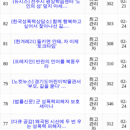
[뉴시스] 전주시 평상학습센터 '노
02-
83
관리
302
인의 성' 덮지 마세…
21
자
최고
[한국성폭력상담소] 함께 행복하고
02-
82
관리
303
싶어서 찿아나선 길,…
24
자
최고
[한겨레21] 들키면 안돼, 자 이제
02-
81
관리
308
'토크타임'
24
자
최고
[프레지안] 반란의 언어를 북돋우
02-
80
관리
310
라
24
자
최고
[노컷뉴스] 경기도어린이박물관서
02-
79
관리
302
'부모, 길을 묻다' …
24
자
최고
[법률신문] 군 성폭력피해자 보호
02-
78
관리
346
세미나
24
자
최고
[다큐 공감] 왜곡된 시선에 두 번 우
02-
77
관리
312
는 성폭력 피해자…
24
자