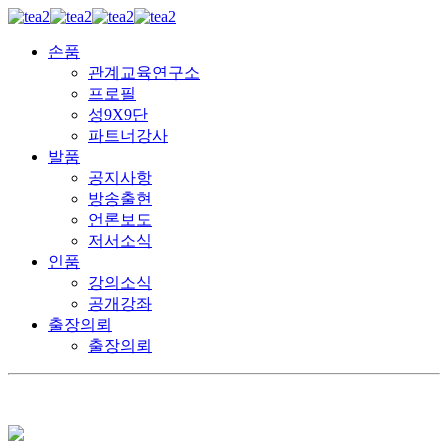
손품
관계교육연구소
프로필
성9X9단
파트너강사
발품
공지사항
방송출현
언론보도
저서소식
인품
강의소식
공개강좌
출장의뢰
출장의뢰