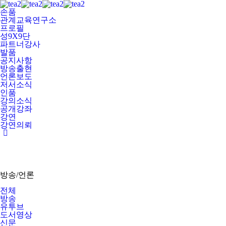
손품
관계교육연구소
프로필
성9X9단
파트너강사
발품
공지사항
방송출현
언론보도
저서소식
인품
강의소식
공개강좌
강연
강연의뢰
방송/언론
전체
방송
유투브
도서영상
신문