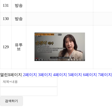
131
방송
130
방송
유투
129
브
열린
1
페이지
2
페이지
3
페이지
4
페이지
5
페이지
6
페이지
7
페이지
검색하기