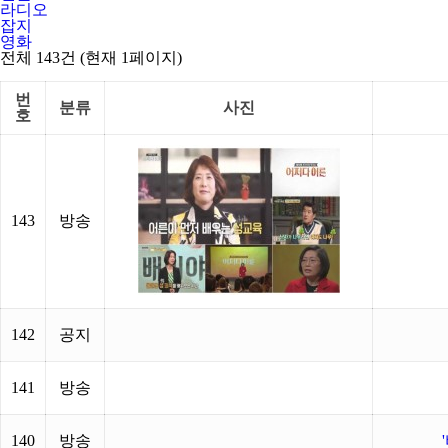
라디오
잡지
영화
전체 143건
(현재 1페이지)
번
분류
사진
호
143
방송
142
공지
141
방송
140
방송