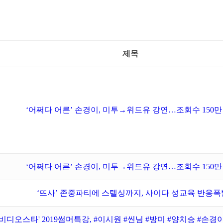
제목
‘어쩌다 어른’ 손경이, 미투→위드유 강연…조회수 150만
‘어쩌다 어른’ 손경이, 미투→위드유 강연…조회수 150만
‘뜨사’ 존중파티에 스텔싱까지, 사이다 성교육 반응폭
'비디오스타' 2019썸머특강, #이시원 #씬님 #방미 #양치승 #손경