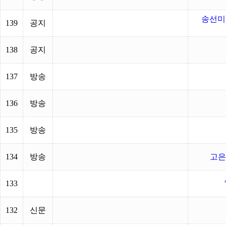
송선미
139
공지
138
공지
137
방송
136
방송
135
방송
134
방송
고은
133
132
신문