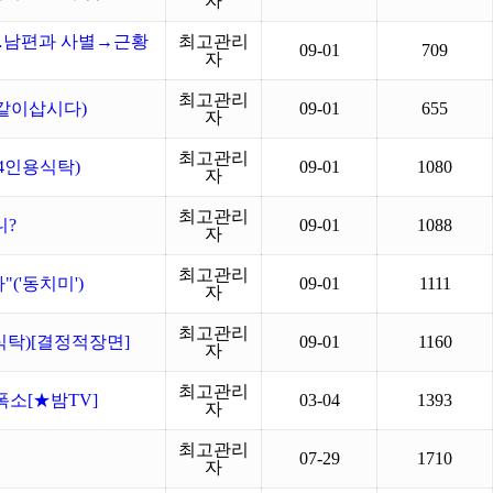
자
…남편과 사별→근황
최고관리
09-01
709
자
최고관리
(같이삽시다)
09-01
655
자
최고관리
4인용식탁)
09-01
1080
자
최고관리
니?
09-01
1088
자
최고관리
('동치미')
09-01
1111
자
최고관리
용식탁)[결정적장면]
09-01
1160
자
최고관리
폭소[★밤TV]
03-04
1393
자
최고관리
07-29
1710
자