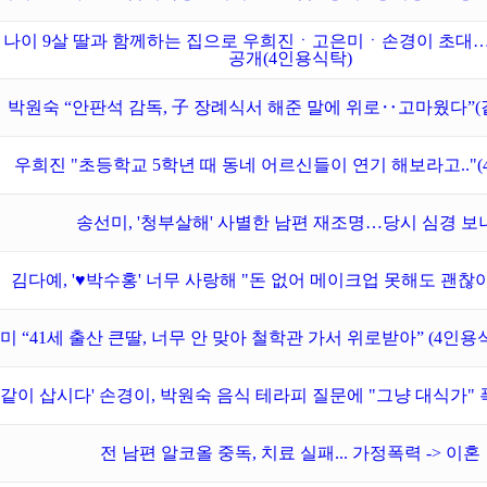
 나이 9살 딸과 함께하는 집으로 우희진ㆍ고은미ㆍ손경이 초대
공개(4인용식탁)
박원숙 “안판석 감독, 子 장례식서 해준 말에 위로‥고마웠다”
우희진 "초등학교 5학년 때 동네 어르신들이 연기 해보라고.."(
송선미, '청부살해' 사별한 남편 재조명…당시 심경 보
김다예, '♥박수홍' 너무 사랑해 "돈 없어 메이크업 못해도 괜찮아"
미 “41세 출산 큰딸, 너무 안 맞아 철학관 가서 위로받아” (4인
'같이 삽시다' 손경이, 박원숙 음식 테라피 질문에 "그냥 대식가" 
전 남편 알코올 중독, 치료 실패... 가정폭력 -> 이혼