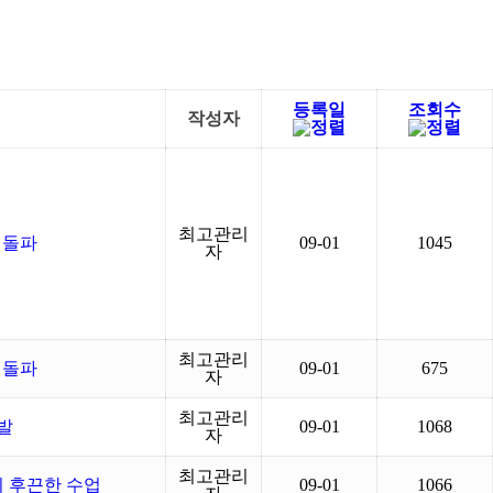
등록일
조회수
작성자
최고관리
 돌파
09-01
1045
자
최고관리
 돌파
09-01
675
자
최고관리
발
09-01
1068
자
최고관리
이 후끈한 수업
09-01
1066