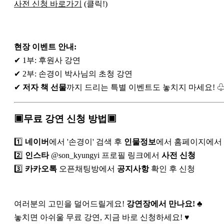
사전 신청 바로가기
(클릭!)
현장 이벤트 안내:
✔ 1부: 후원사 강연
✔ 2부: 손경이 박사님의 초청 강연
✔
저자 책 선물
까지 드리는 특별 이벤트도 놓치지 마세요! 
▣무료 강연 신청 방법▣
1️⃣
네이버
에서 '손경이' 검색 후
인물정보
에서 홈페이지에서 
2️⃣
인스타
@son_kyungyi 프로필 링크에서
사전 신청
3️⃣
카카오톡
오픈채팅방에서
공지사항
확인 후 신청
여러분의 고민을 덜어드릴게요!
강연장에서 만나요!
♣
놓치면 아쉬울 무료 강연, 지금 바로 신청하세요! ♥