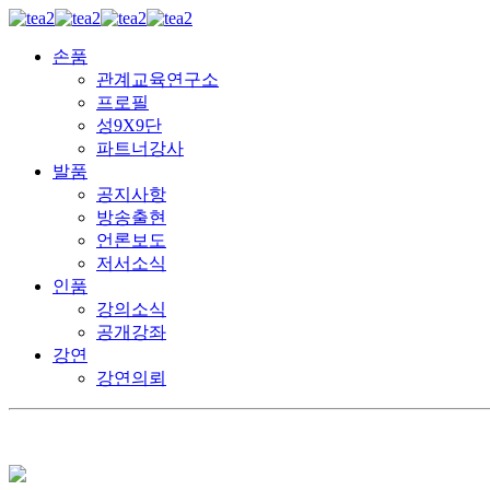
손품
관계교육연구소
프로필
성9X9단
파트너강사
발품
공지사항
방송출현
언론보도
저서소식
인품
강의소식
공개강좌
강연
강연의뢰