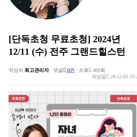
[단독초청 무료초청] 2024년
12/11 (수) 전주 그랜드힐스턴
작성자
최고관리자
댓글
0건
조회
495회
작성일
24-12-03 19: