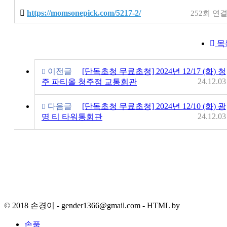
https://momsonepick.com/5217-2/
252회 연
목
이전글
[단독초청 무료초청] 2024년 12/17 (화) 청
24.12.03
주 파티올 청주점 교통회관
다음글
[단독초청 무료초청] 2024년 12/10 (화) 광
24.12.03
명 티 타워통회관
© 2018 손경이 - gender1366@gmail.com - HTML by
손품