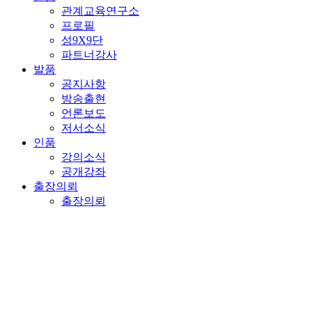
관계교육연구소
프로필
성9X9단
파트너강사
발품
공지사항
방송출현
언론보도
저서소식
인품
강의소식
공개강좌
출장의뢰
출장의뢰