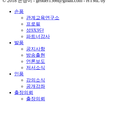
© 2018 손경이 - gender1366@gmail.com - HTML by
손품
관계교육연구소
프로필
성9X9단
파트너강사
발품
공지사항
방송출현
언론보도
저서소식
인품
강의소식
공개강좌
출장의뢰
출장의뢰