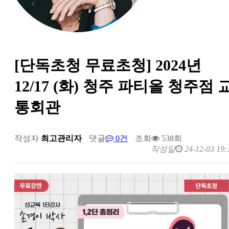
[단독초청 무료초청] 2024년
12/17 (화) 청주 파티올 청주점 
통회관
작성자
최고관리자
댓글
0건
조회
538회
작성일
24-12-03 19: