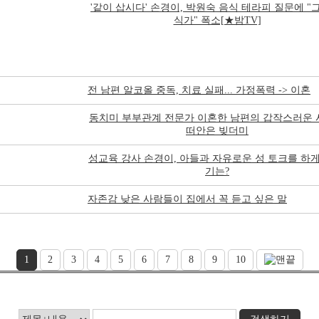
'같이 삽시다' 손경이, 박원숙 음식 테라피 질문에 "
식가" 폭소[★밤TV]
전 남편 알코올 중독, 치료 실패... 가정폭력 -> 이혼
동치미 부부관계 전문가 이혼한 남편의 갑작스러운
떠안은 빚더미
성교육 강사 손경이, 아들과 자유로운 성 토크를 하게
기는?
자존감 낮은 사람들이 집에서 꼭 듣고 싶은 말
1
2
3
4
5
6
7
8
9
10