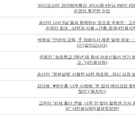
'비디오스타' 2019썸머특강, #이시원 #씬님 #방미 #양
손경이 후끈한 수업
송선미 나이 9살 딸과 함께하는 집으로 우희진ㆍ고
손경이 초대…남편과 사별→근황 공개(4인용식탁
박원숙 “안판석 감독, 子 장례식서 해준 말에 위로
다”(같이삽시다)
우희진 "초등학교 5학년 때 동네 어르신들이 연기 
고.."(4인용식탁)
송선미, '청부살해' 사별한 남편 재조명…당시 심경 
김다예, '♥박수홍' 너무 사랑해 "돈 없어 메이크업 못
찮아"('동치미')
고은미 “41세 출산 큰딸, 너무 안 맞아 철학관 가서
아” (4인용식탁)[결정적장면]