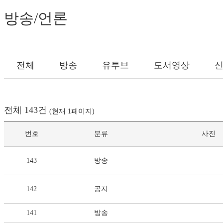
방송/언론
전체
방송
유투브
도서영상
전체 143건
(현재 1페이지)
번호
분류
사진
143
방송
142
공지
141
방송