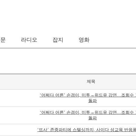
신문
라디오
잡지
영화
제목
‘어쩌다 어른’ 손경이, 미투→위드유 강연…조회수 1
돌파
‘어쩌다 어른’ 손경이, 미투→위드유 강연…조회수 1
돌파
‘뜨사’ 존중파티에 스텔싱까지, 사이다 성교육 반응