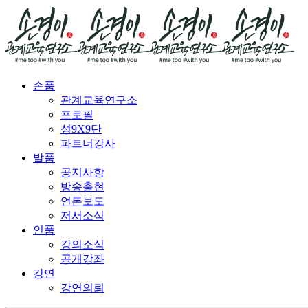
손품
관계교육연구소
프로필
성9X9단
파트너강사
발품
공지사항
방송출현
언론보도
저서소식
인품
강의소식
공개강좌
강연
강연의뢰