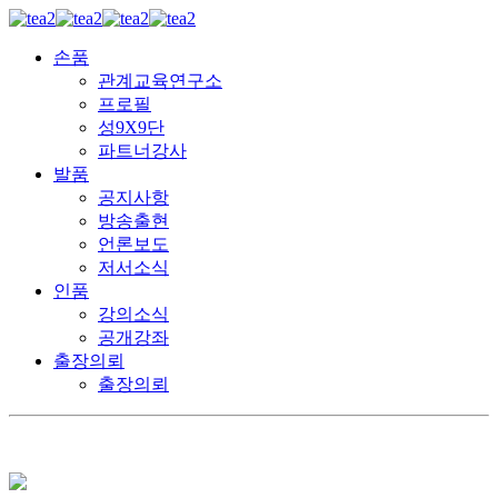
손품
관계교육연구소
프로필
성9X9단
파트너강사
발품
공지사항
방송출현
언론보도
저서소식
인품
강의소식
공개강좌
출장의뢰
출장의뢰