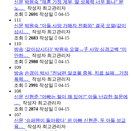
신문
박원숙 "재혼 가정 계부, 딸 성폭력 너무 화나" 분
노…
작성자
최고관리자
조회
2691
작성일
04-15
111
신문
박원숙 “아들 사망 가해자 전화와” 결국 오열(같이
삽시…
작성자
최고관리자
조회
2683
작성일
04-15
110
방송
‘같이삽시다3’ 박원숙 오열→子 사망 심경고백 “미
안하…
작성자
최고관리자
조회
2980
작성일
04-15
109
방송
손경이 박사 "전남편 알코올 중독, 치료 실패…가정
폭력…
작성자
최고관리자
조회
2991
작성일
04-15
108
신문
신현준 “아빠는 털이 왜 있어?” 아들 난감한 질문에
…
작성자
최고관리자
조회
2874
작성일
04-15
107
신문
‘슈퍼맨이 돌아왔다’ 쉰 아빠 신현준, 두 아들 성교
육…
작성자
최고관리자