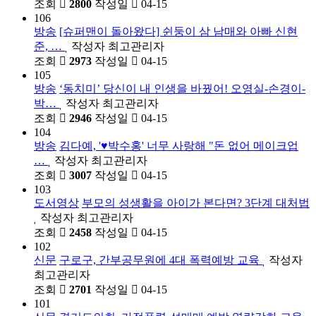
조회
2800
작성일
04-15
106
방송
[슈퍼맨이 돌아왔다] 쉰둥이 삼 남매와 아빠 신현
준, …
작성자
최고관리자
조회
2973
작성일
04-15
105
방송
‘동치미’ 당신이 내 인생을 바꿨어! 오영실-손경이-
박…
작성자
최고관리자
조회
2946
작성일
04-15
104
방송
김다예, '♥박수홍' 너무 사랑해 "돈 없어 메이크업
…
작성자
최고관리자
조회
3007
작성일
04-15
103
도서영상
부모의 성생활을 아이가 본다면? 3단계 대처법
작성자
최고관리자
조회
2458
작성일
04-15
102
신문
구로구, 간부공무원에 4대 폭력예방 교육
작성자
최고관리자
조회
2701
작성일
04-15
101