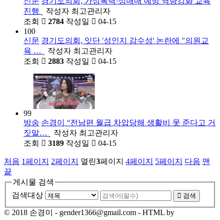
신문
경기도의회, 가정폭력·성매매 예방 역량강화 교육
진행
작성자
최고관리자
조회
2784
작성일
04-15
100
신문
경기도의회, 잇단 '성인지 감수성' 논란에 "의원교
육 …
작성자
최고관리자
조회
2883
작성일
04-15
99
방송
손경이 “전남편 월급 차압당해 생활비 못 준다고 거
짓말…
작성자
최고관리자
조회
3189
작성일
04-15
처음
1
페이지
2
페이지
열린
3
페이지
4
페이지
5
페이지
다음
맨
끝
게시물 검색
검색대상
검색
© 2018 손경이 - gender1366@gmail.com - HTML by