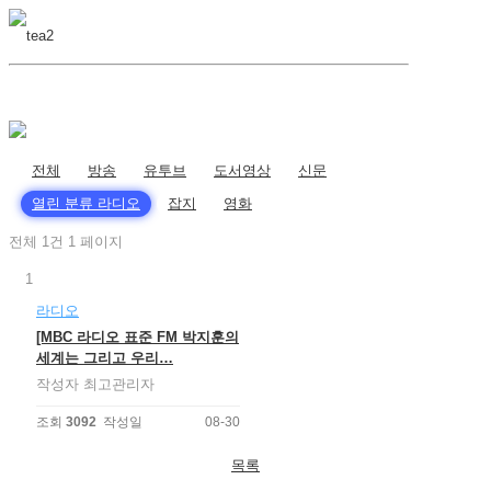
전체
방송
유투브
도서영상
신문
열린 분류
라디오
잡지
영화
전체 1건
1 페이지
1
라디오
[MBC 라디오 표준 FM 박지훈의
세계는 그리고 우리…
작성자
최고관리자
조회
3092
작성일
08-30
목록