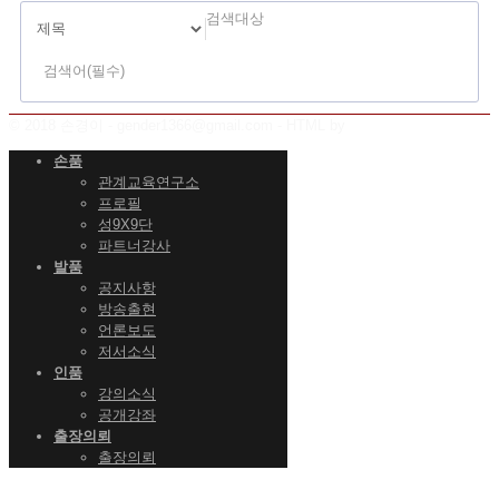
검
검색대상
색
© 2018 손경이 - gender1366@gmail.com - HTML by
손품
관계교육연구소
프로필
성9X9단
파트너강사
발품
공지사항
방송출현
언론보도
저서소식
인품
강의소식
공개강좌
출장의뢰
출장의뢰