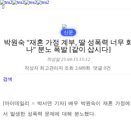
신문
박원숙 "재혼 가정 계부, 딸 성폭력 너무 
나" 분노 폭발 [같이 삽시다]
작성일
23-04-15 15:12
작성자
최고관리자
조회
2,689회
댓글
0건
검색
본문
[마이데일리 = 박서연 기자] 배우 박원숙이 재혼 가정에
서 발생한 성폭력 문제에 대해 분노했다.