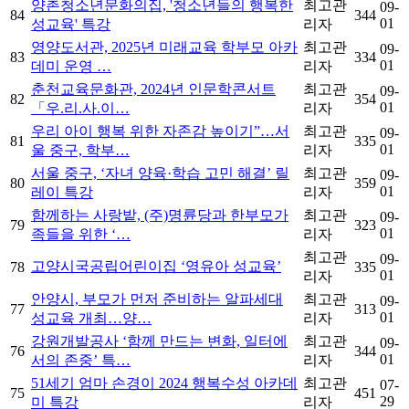
양촌청소년문화의집, '청소년들의 행복한
최고관
09-
84
344
01
성교육' 특강
리자
영양도서관, 2025년 미래교육 학부모 아카
최고관
09-
83
334
01
데미 운영 …
리자
춘천교육문화관, 2024년 인문학콘서트
최고관
09-
82
354
01
「우.리.사.이…
리자
우리 아이 행복 위한 자존감 높이기”…서
최고관
09-
81
335
01
울 중구, 학부…
리자
서울 중구, ‘자녀 양육·학습 고민 해결’ 릴
최고관
09-
80
359
01
레이 특강
리자
함께하는 사랑밭, (주)명륜당과 한부모가
최고관
09-
79
323
01
족들을 위한 ‘…
리자
최고관
09-
고양시국공립어린이집 ‘영유아 성교육’
78
335
01
리자
안양시, 부모가 먼저 준비하는 알파세대
최고관
09-
77
313
01
성교육 개최…양…
리자
강원개발공사 ‘함께 만드는 변화, 일터에
최고관
09-
76
344
01
서의 존중’ 특…
리자
51세기 엄마 손경이 2024 행복수성 아카데
최고관
07-
75
451
29
미 특강
리자