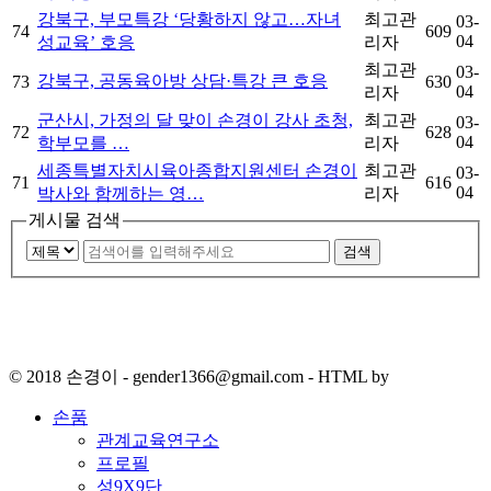
강북구, 부모특강 ‘당황하지 않고…자녀
최고관
03-
74
609
04
성교육’ 호응
리자
최고관
03-
강북구, 공동육아방 상담·특강 큰 호응
73
630
04
리자
군산시, 가정의 달 맞이 손경이 강사 초청,
최고관
03-
72
628
04
학부모를 …
리자
세종특별자치시육아종합지원센터 손경이
최고관
03-
71
616
04
박사와 함께하는 영…
리자
게시물 검색
검색
© 2018 손경이 - gender1366@gmail.com - HTML by
손품
관계교육연구소
프로필
성9X9단