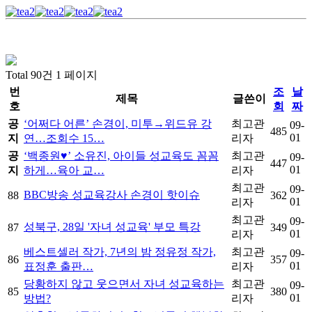
Total 90건
1 페이지
번
조
날
제목
글쓴이
호
회
짜
공
‘어쩌다 어른’ 손경이, 미투→위드유 강
최고관
09-
485
01
지
연…조회수 15…
리자
공
‘백종원♥’ 소유진, 아이들 성교육도 꼼꼼
최고관
09-
447
01
지
하게…육아 교…
리자
최고관
09-
BBC방송 성교육강사 손경이 핫이슈
88
362
01
리자
최고관
09-
성북구, 28일 '자녀 성교육' 부모 특강
87
349
01
리자
베스트셀러 작가, 7년의 밤 정유정 작가,
최고관
09-
86
357
01
표정훈 출판…
리자
당황하지 않고 웃으면서 자녀 성교육하는
최고관
09-
85
380
01
방법?
리자