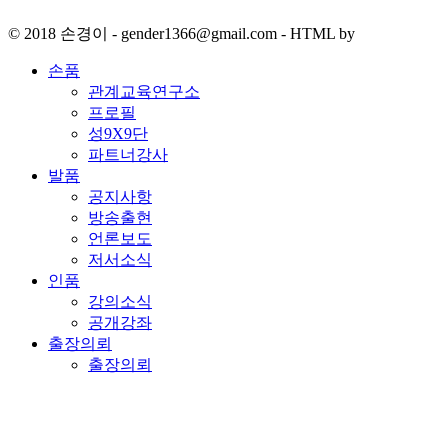
© 2018 손경이 - gender1366@gmail.com - HTML by
손품
관계교육연구소
프로필
성9X9단
파트너강사
발품
공지사항
방송출현
언론보도
저서소식
인품
강의소식
공개강좌
출장의뢰
출장의뢰