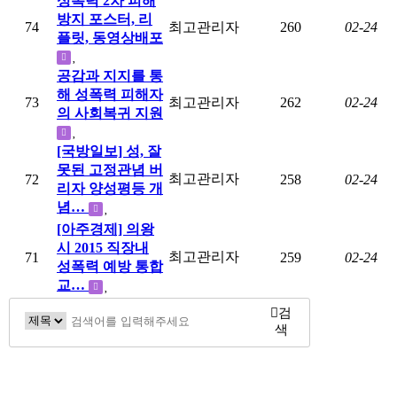
성폭력 2차 피해
방지 포스터, 리
74
최고관리자
260
02-24
플릿, 동영상배포
공감과 지지를 통
해 성폭력 피해자
73
최고관리자
262
02-24
의 사회복귀 지원
[국방일보] 성, 잘
못된 고정관념 버
최고관리자
72
258
02-24
리자 양성평등 개
념…
[아주경제] 의왕
시 2015 직장내
최고관리자
71
259
02-24
성폭력 예방 통합
교…
검
색