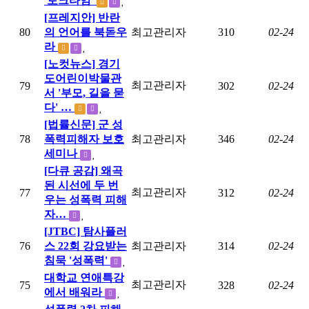
'토크타임'
[프레지안] 반란
80
의 언어를 북돋우
최고관리자
310
02-24
라
[노컷뉴스] 경기
도어린이박물관
최고관리자
79
302
02-24
서 '부모, 길을 묻
다' …
[법률신문] 군 성
78
폭력피해자 보호
최고관리자
346
02-24
세미나
[다큐 공감] 왜곡
된 시선에 두 번
최고관리자
77
312
02-24
우는 성폭력 피해
자…
[JTBC] 탐사플러
76
스 22회 강요받는
최고관리자
314
02-24
침묵 '성폭력'
대학교 연애특강
최고관리자
75
328
02-24
에서 배워라