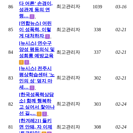
다 어른’ 손경이,
최고관리자
86
1039
03-16
성관계 동의 연
령…
[연합뉴스] 어린
85
이 성폭력, 이렇
최고관리자
338
02-21
게 대처하자
[뉴시스] 연수구
양성 평등의식 및
84
최고관리자
337
02-21
성희롱 예방교육
[뉴시스] 전주시
평상학습센터 '노
최고관리자
83
302
02-21
인의 성' 덮지 마
세…
[한국성폭력상담
소] 함께 행복하
최고관리자
82
303
02-24
고 싶어서 찿아나
선 길,…
[한겨레21] 들키
81
면 안돼, 자 이제
최고관리자
308
02-24