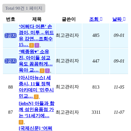
Total 90건
1 페이지
번호
제목
글쓴이
조회
날짜
‘어쩌다 어른’ 손
경이, 미투→위드
최고관리자
485
09-01
공지
유 강연…조회수
15…
‘백종원♥’ 소유
진, 아이들 성교
최고관리자
공지
447
09-01
육도 꼼꼼하게…
육아 교…
[아시아뉴스] 세
종시, 11월 정책
최고관리자
88
813
11-05
아카데미 '민주시
민교…
[jobsN] 아들과 함
께 성인용품점 가
87
최고관리자
3311
11-07
는 ‘51세기에…
[국제신문] ‘어쩌