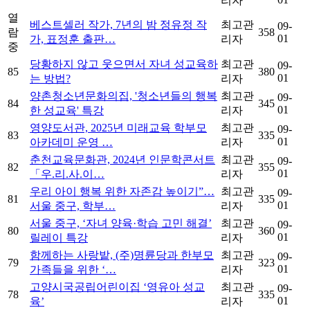
리자
열
베스트셀러 작가, 7년의 밤 정유정 작
최고관
09-
람
358
01
가, 표정훈 출판…
리자
중
당황하지 않고 웃으면서 자녀 성교육하
최고관
09-
85
380
01
는 방법?
리자
양촌청소년문화의집, '청소년들의 행복
최고관
09-
84
345
01
한 성교육' 특강
리자
영양도서관, 2025년 미래교육 학부모
최고관
09-
83
335
01
아카데미 운영 …
리자
춘천교육문화관, 2024년 인문학콘서트
최고관
09-
82
355
01
「우.리.사.이…
리자
우리 아이 행복 위한 자존감 높이기”…
최고관
09-
81
335
01
서울 중구, 학부…
리자
서울 중구, ‘자녀 양육·학습 고민 해결’
최고관
09-
80
360
01
릴레이 특강
리자
함께하는 사랑밭, (주)명륜당과 한부모
최고관
09-
79
323
01
가족들을 위한 ‘…
리자
고양시국공립어린이집 ‘영유아 성교
최고관
09-
78
335
01
육’
리자