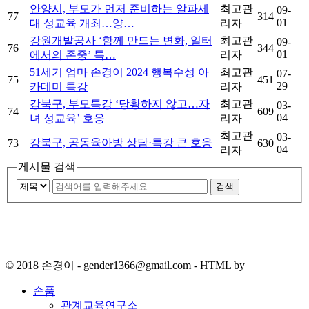
안양시, 부모가 먼저 준비하는 알파세
최고관
09-
77
314
01
대 성교육 개최…양…
리자
강원개발공사 ‘함께 만드는 변화, 일터
최고관
09-
76
344
01
에서의 존중’ 특…
리자
51세기 엄마 손경이 2024 행복수성 아
최고관
07-
75
451
29
카데미 특강
리자
강북구, 부모특강 ‘당황하지 않고…자
최고관
03-
74
609
04
녀 성교육’ 호응
리자
최고관
03-
강북구, 공동육아방 상담·특강 큰 호응
73
630
04
리자
게시물 검색
검색
© 2018 손경이 - gender1366@gmail.com - HTML by
손품
관계교육연구소