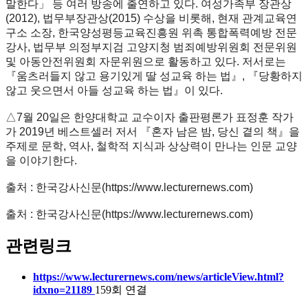
말한다」 등 여러 방송에 출연하고 있다. 여성가족부 장관상
(2012), 법무부장관상(2015) 수상을 비롯해, 현재 관계교육연
구소 소장, 한국양성평등교육진흥원 위촉 통합폭력예방 전문
강사, 법무부 의정부지검 고양지청 범죄예방위원회 전문위원
및 아동안전위원회 자문위원으로 활동하고 있다. 저서로는
『움츠러들지 않고 용기있게 딸 성교육 하는 법』, 『당황하지
않고 웃으면서 아들 성교육 하는 법』이 있다.
△7월 20일은 한양대학교 교수이자 출판평론가 표정훈 작가
가 2019년 베스트셀러 저서 『혼자 남은 밤, 당신 곁의 책』을
주제로 문학, 역사, 철학적 지식과 상상력이 만나는 인문 교양
을 이야기한다.
출처 : 한국강사신문(
https://www.lecturernews.com)
출처 : 한국강사신문(
https://www.lecturernews.com)
관련링크
https://www.lecturernews.com/news/articleView.html?
idxno=21189
159회 연결