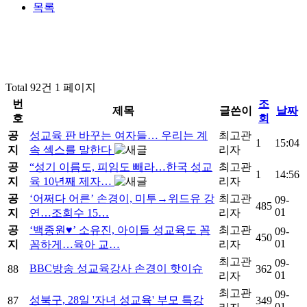
목록
Total 92건
1 페이지
번
조
제목
글쓴이
날짜
호
회
공
성교육 판 바꾸는 여자들… 우리는 계
최고관
1
15:04
지
속 섹스를 말한다
리자
공
“성기 이름도, 피임도 빼라…한국 성교
최고관
1
14:56
지
육 10년째 제자…
리자
공
‘어쩌다 어른’ 손경이, 미투→위드유 강
최고관
09-
485
01
지
연…조회수 15…
리자
공
‘백종원♥’ 소유진, 아이들 성교육도 꼼
최고관
09-
450
01
지
꼼하게…육아 교…
리자
최고관
09-
BBC방송 성교육강사 손경이 핫이슈
88
362
01
리자
최고관
09-
성북구, 28일 '자녀 성교육' 부모 특강
87
349
01