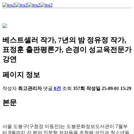
베스트셀러 작가, 7년의 밤 정유정 작가,
표정훈 출판평론가, 손경이 성교육전문가
강연
페이지 정보
작성자
최고관리자
댓글
0건
조회
357회
작성일
25-09-01 15:29
본문
서울 도봉구(구청장 이동진)는 도봉문화정보도서관이 7월부
터 8월까지 각 분야 인문학 저자들을 초청해 성인과 청소년들