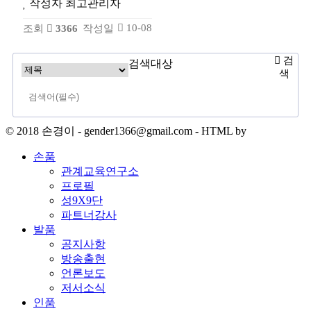
작성자
최고관리자
10-08
조회
3366
작성일
검
검색대상
색
© 2018 손경이 - gender1366@gmail.com - HTML by
손품
관계교육연구소
프로필
성9X9단
파트너강사
발품
공지사항
방송출현
언론보도
저서소식
인품