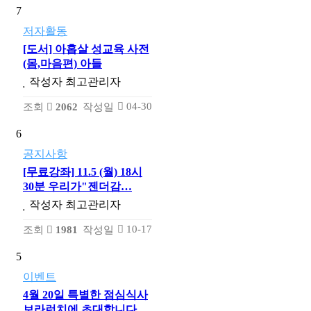
7
저자활동
[도서] 아홉살 성교육 사전
(몸,마음편) 아들
작성자
최고관리자
04-30
조회
2062
작성일
6
공지사항
[무료강좌] 11.5 (월) 18시
30분 우리가"젠더감…
작성자
최고관리자
10-17
조회
1981
작성일
5
이벤트
4월 20일 특별한 점심식사
보라런치에 초대합니다.