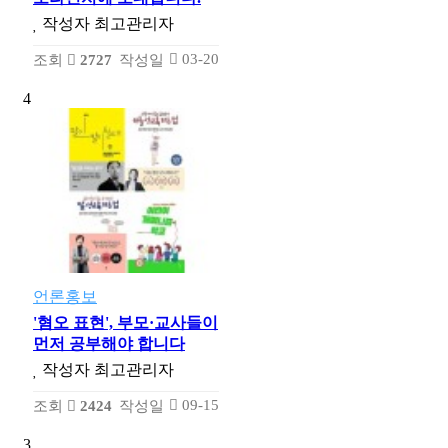
작성자
최고관리자
03-20
조회
2727
작성일
4
언론홍보
'혐오 표현', 부모·교사들이
먼저 공부해야 합니다
작성자
최고관리자
09-15
조회
2424
작성일
3