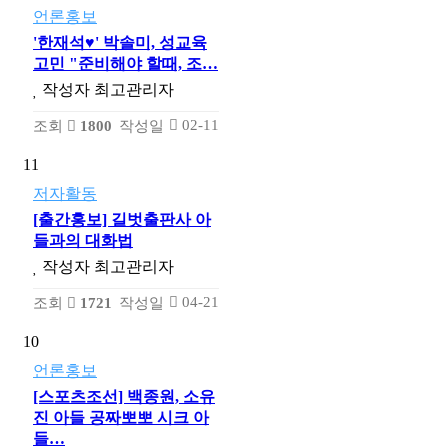
언론홍보
'한재석♥' 박솔미, 성교육
고민 "준비해야 할때, 조…
작성자
최고관리자
02-11
조회
1800
작성일
11
저자활동
[출간홍보] 길벗출판사 아
들과의 대화법
작성자
최고관리자
04-21
조회
1721
작성일
10
언론홍보
[스포츠조선] 백종원, 소유
진 아들 공짜뽀뽀 시크 아
들…